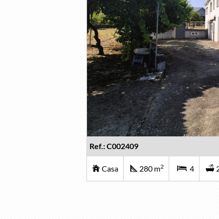
Ref.: C002409
2
Casa
280 m
4