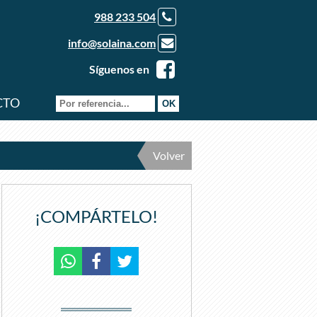
988 233 504
info@solaina.com
Síguenos en
CTO
Volver
¡COMPÁRTELO!