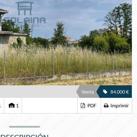
Venta
84.000 €
1
1
Imprimir