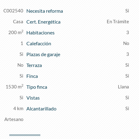
C002540
Necesita reforma
Casa
Cert. Energética
En Trámite
2
200 m
Habitaciones
3
1
Calefacción
Plazas de garaje
3
Terraza
Finca
2
1530 m
Tipo finca
Llana
Vistas
4 km
Alcantarillado
Artesano