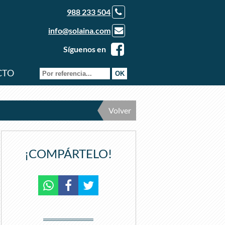
988 233 504
info@solaina.com
Síguenos en
CTO
Volver
¡COMPÁRTELO!