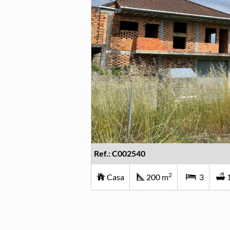
Ref.: C002540
2
Casa
200 m
3