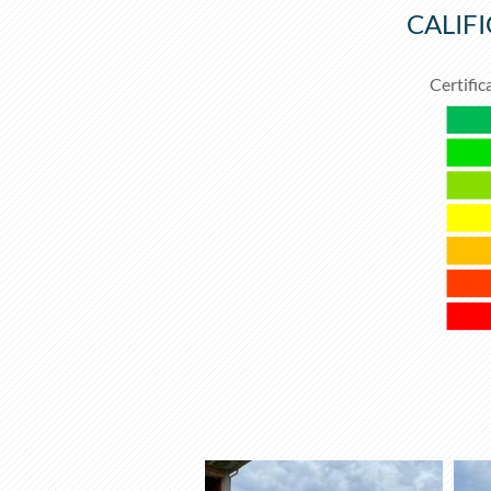
CALIF
Certific