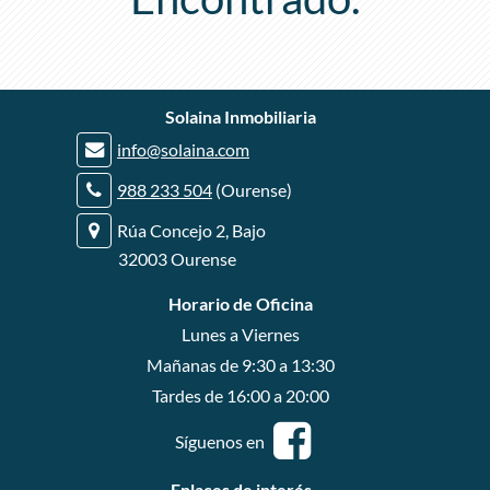
r
Solaina Inmobiliaria
r
info@solaina.com
r
988 233 504
(Ourense)
Rúa Concejo 2, Bajo
32003 Ourense
Horario de Oficina
Lunes a Viernes
Mañanas de 9:30 a 13:30
Tardes de 16:00 a 20:00
Síguenos en
Enlaces de interés