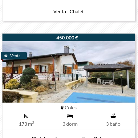
Venta - Chalet
450.000 €
Venta
Coles
2
173 m
3 dorm
3 baño