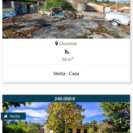
Ourense
2
56 m
Venta - Casa
240.000 €
Venta