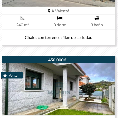
A Valenzá
2
240 m
3 dorm
3 baño
Chalet con terreno a 4km de la ciudad
450.000 €
Venta