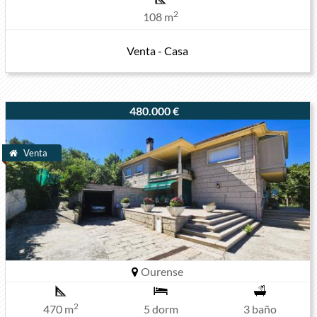
2
108 m
Venta - Casa
480.000 €
Venta
Ourense
2
470 m
5 dorm
3 baño