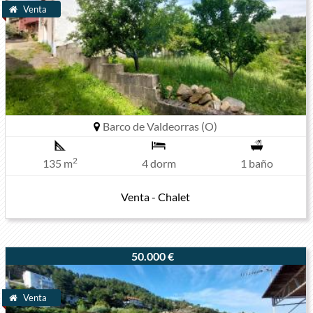
Venta
Barco de Valdeorras (O)
2
135 m
4 dorm
1 baño
Venta - Chalet
50.000 €
Venta