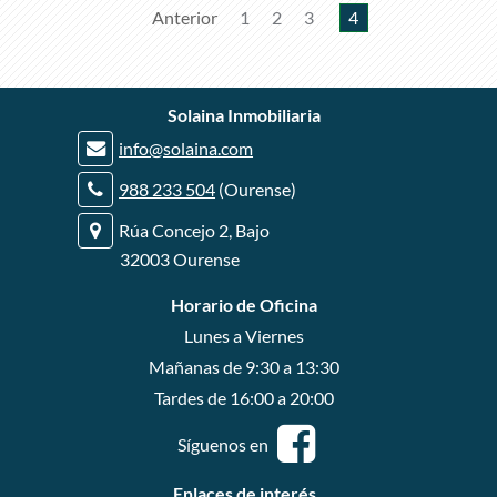
Anterior
1
2
3
4
r
Solaina Inmobiliaria
r
info@solaina.com
r
988 233 504
(Ourense)
Rúa Concejo 2, Bajo
32003 Ourense
Horario de Oficina
Lunes a Viernes
Mañanas de 9:30 a 13:30
Tardes de 16:00 a 20:00
Síguenos en
Enlaces de interés