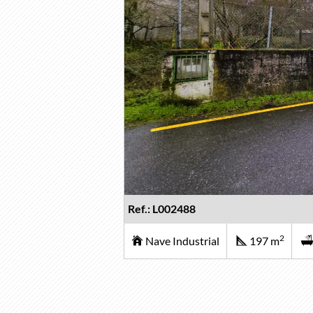
Ref.: L002488
2
Nave Industrial
197 m