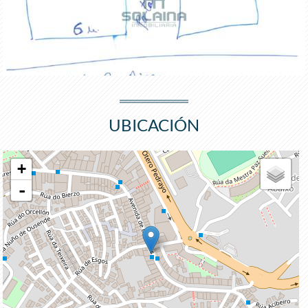
UBICACIÓN
+
-