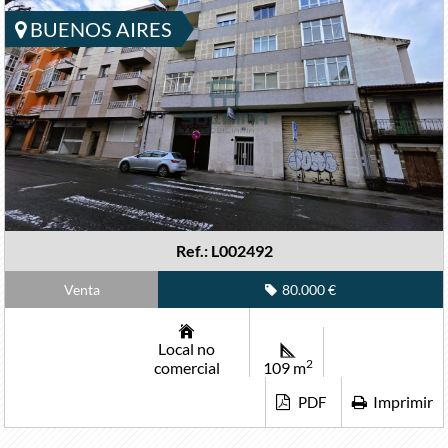
BUENOS AIRES
Ref.: L002492
Venta
80.000 €
Local no
2
comercial
109 m
Imprimir