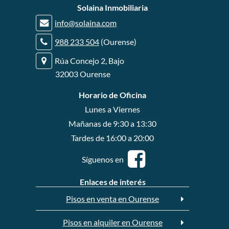
r
Solaina Inmobiliaria
r
info@solaina.com
r
988 233 504
(Ourense)
Rúa Concejo 2, Bajo
32003 Ourense
Horario de Oficina
Lunes a Viernes
Mañanas de 9:30 a 13:30
Tardes de 16:00 a 20:00
Síguenos en
Enlaces de interés
Pisos en venta en Ourense
Pisos en alquiler en Ourense