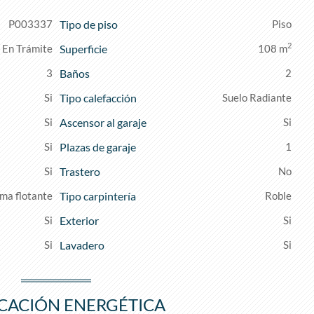
P003337
Tipo de piso
Piso
2
En Trámite
Superficie
108 m
3
Baños
2
Tipo calefacción
Suelo Radiante
Ascensor al garaje
Plazas de garaje
1
Trastero
ima flotante
Tipo carpintería
Roble
Exterior
Lavadero
ICACIÓN ENERGÉTICA