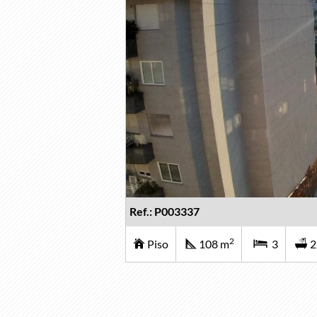
Ref.: P003337
2
Piso
108 m
3
2