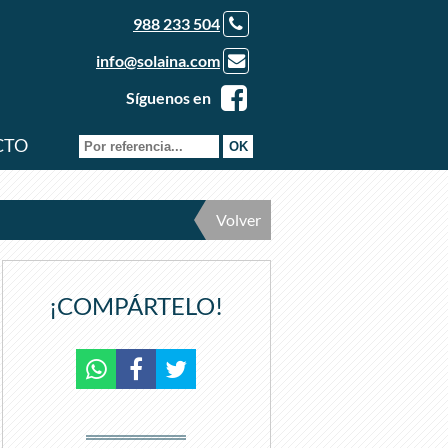
988 233 504
info@solaina.com
Síguenos en
CTO
Volver
¡COMPÁRTELO!