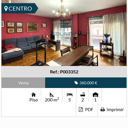
CENTRO
Ref.: P003352
Venta
360.000 €
2
Piso
200 m
5
2
1
Imprimir