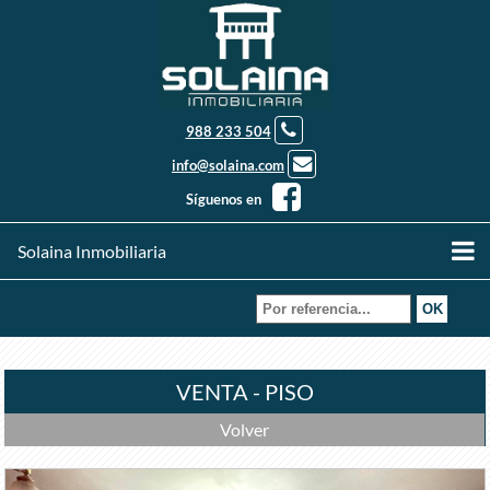
988 233 504
info@solaina.com
Síguenos en
Solaina Inmobiliaria
VENTA - PISO
Volver