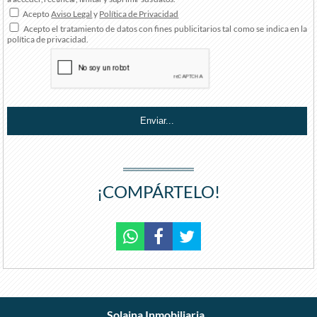
Acepto
Aviso Legal
y
Política de Privacidad
Acepto el tratamiento de datos con fines publicitarios tal como se indica en la
política de privacidad.
¡COMPÁRTELO!
r
Solaina Inmobiliaria