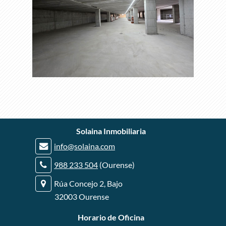
r
Solaina Inmobiliaria
r
info@solaina.com
r
988 233 504
(Ourense)
Rúa Concejo 2, Bajo
32003 Ourense
Horario de Oficina